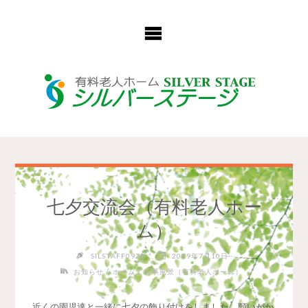
コ
ン
テ
ン
ツ
へ
ス
キ
ッ
プ
七夕交流会（有料老人ホー
ム）
SILSTAFF0928
2019年7月10日
/
/
お知らせ
ホーム
行事風景（有料老人ホーム）
近くの園児達と一緒に七夕の飾り付けをしました。願いがか