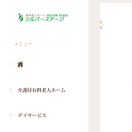
コ
ン
テ
ン
ツ
メニュー
へ
ス
キ
ッ
プ