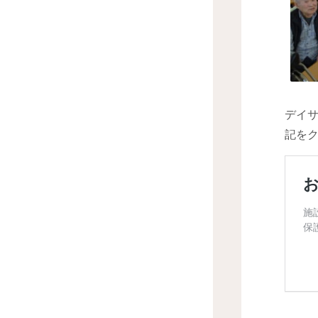
デイ
記を