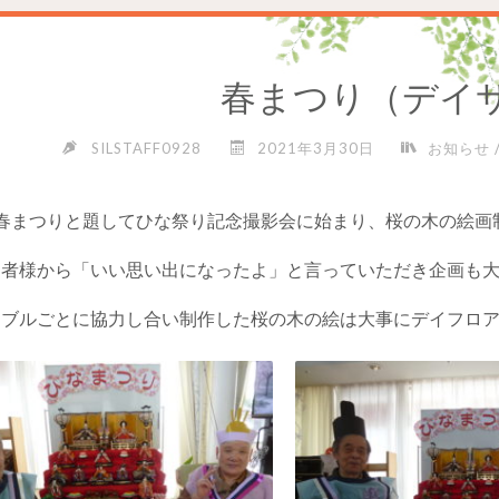
春まつり（デイ
SILSTAFF0928
2021年3月30日
お知らせ
春まつりと題してひな祭り記念撮影会に始まり、桜の木の絵画
用者様から「いい思い出になったよ」と言っていただき企画も
ーブルごとに協力し合い制作した桜の木の絵は大事にデイフロ