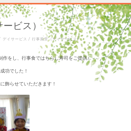
サービス）
/
/
デイサービス
行事風景（デイサービス）
制作をし、行事食ではちらし寿司をご提供♪
大成功でした！
アに飾らせていただきます！