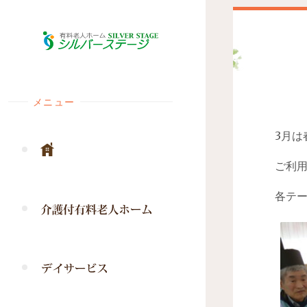
コ
ン
テ
ン
ツ
メニュー
へ
ス
3月は
キ
ッ
ご利
プ
各テ