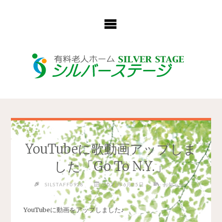
コ
ン
テ
ン
ツ
へ
ス
キ
ッ
プ
YouTubeに歌動画アップしま
した「Go To N.Y.」
SILSTAFF0928
2021年6月25日
お知らせ
YouTube
に動画をアップしました♪