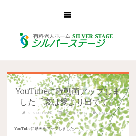
コ
ン
テ
ン
ツ
へ
ス
キ
ッ
プ
YouTubeに歌動画アップしま
した「哀は愛より出でて」
SILSTAFF0928
2021年7月1日
お知らせ
YouTube
に動画をアップしました♪