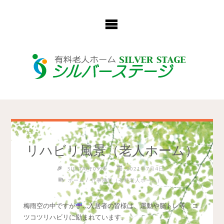
コ
ン
テ
ン
ツ
へ
ス
キ
ッ
プ
リハビリ風景（老人ホーム）
SILSTAFF0928
2021年7月4日
/
ホーム
行事風景（有料老人ホーム）
梅雨空の中ですが
…入居者の皆様は、運動や脳トレ等、コ
ツコツリハビリに励まれています。