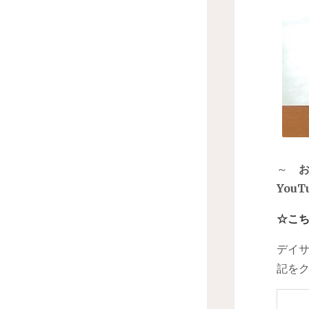
～
You
☆こ
デイ
記を