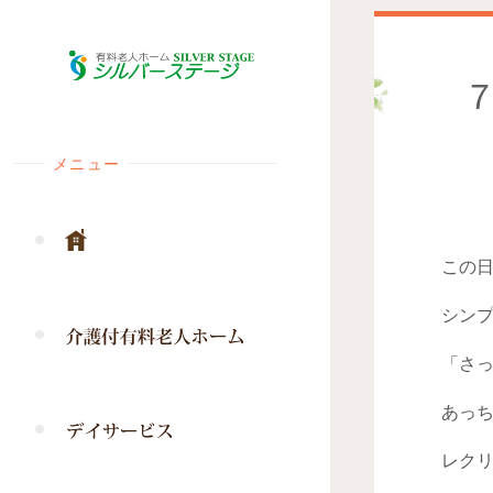
コ
ン
テ
ン
ツ
メニュー
へ
ス
キ
ッ
この
プ
シン
「さ
あっ
レク