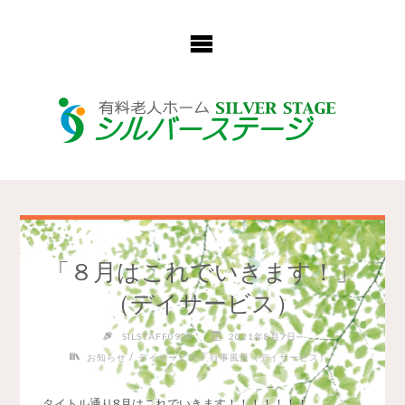
コ
ン
テ
ン
ツ
へ
ス
キ
ッ
プ
「８月はこれでいきます！」
（デイサービス）
SILSTAFF0928
2021年8月7日
/
/
お知らせ
デイサービス
行事風景（デイサービス）
タイトル通り8月はこれでいきます！！！！！！！