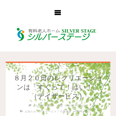
コ
ン
テ
ン
ツ
へ
ス
キ
ッ
プ
８月２０日のレクリエーショ
ンは「すくって！はい！」
（デイサービス）
SILSTAFF0928
2021年8月21日
/
/
お知らせ
デイサービス
行事風景（デイサービス）