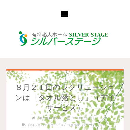
コ
ン
テ
ン
ツ
へ
ス
キ
ッ
プ
８月２１日のレクリエーショ
ンは「タオル落とし」（デイ
サービス）
SILSTAFF0928
2021年8月21日
/
/
お知らせ
デイサービス
行事風景（デイサービス）