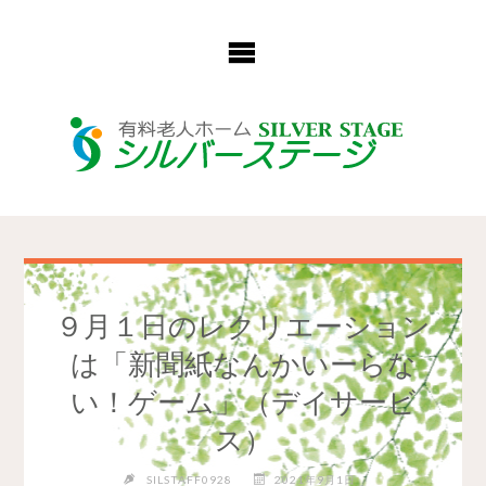
コ
ン
テ
ン
ツ
へ
ス
キ
ッ
プ
９月１日のレクリエーション
は「新聞紙なんかいーらな
い！ゲーム」（デイサービ
ス）
SILSTAFF0928
2021年9月1日