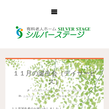
コ
ン
テ
ン
ツ
へ
ス
キ
ッ
プ
１１月の誕生会（デイサービ
ス）
SILSTAFF0928
2021年11月8日
/
/
お知らせ
デイサービス
行事風景（デイサービス）
１１月誕生者のお祝いをしました！