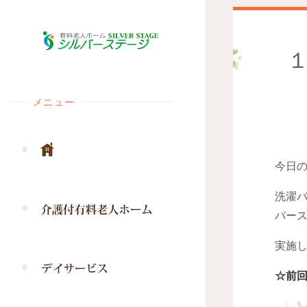
コ
ン
テ
ン
ツ
メニュー
へ
ス
キ
ッ
今日
プ
洗濯
バー
実施
☆前