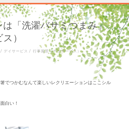
ンは「洗濯バサミつまみ」
ビス）
/
/
デイサービス
行事風景（デイサービス）
お箸でつかむなんて楽しいレクリエーションはここシル
た面白い！