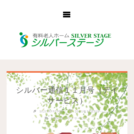
コ
ン
テ
ン
ツ
へ
ス
キ
ッ
プ
シルバー通信１１月号（デイ
サービス）
SILSTAFF0928
2021年12月3日
/
お知らせ
デイサービス