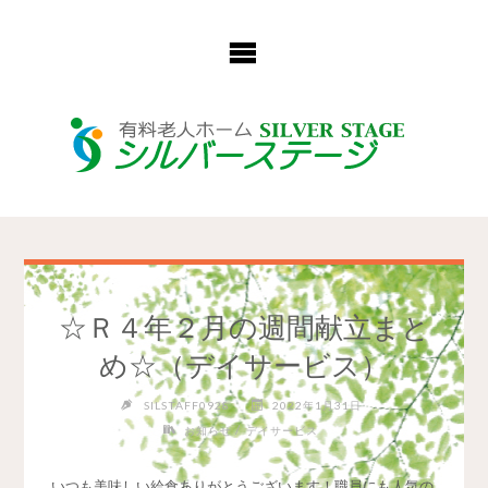
コ
ン
テ
ン
ツ
へ
ス
キ
ッ
プ
☆Ｒ４年２月の週間献立まと
め☆（デイサービス）
SILSTAFF0928
2022年1月31日
/
お知らせ
デイサービス
いつも美味しい給食ありがとうございます！職員にも人気の