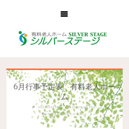
コ
ン
テ
ン
ツ
へ
ス
キ
ッ
プ
6月行事予定表 有料老人ホー
ム
SILSTAFF0928
2022年6月19日
その他（有料老人ホーム）