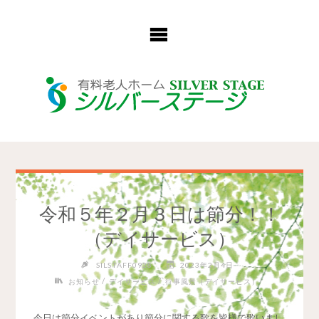
コ
ン
テ
ン
ツ
へ
ス
キ
ッ
プ
令和５年２月３日は節分！！
（デイサービス）
SILSTAFF0928
2023年2月4日
/
/
お知らせ
デイサービス
行事風景（デイサービス）
今日は節分イベントがあり節分に関する歌を皆様で歌いまし