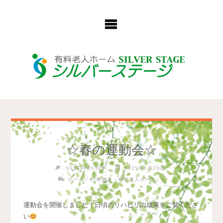
コ
ン
テ
ン
ツ
へ
ス
キ
ッ
プ
☆春の運動会☆
SILSTAFF0928
2025年5月26日
/
ホーム
行事風景（有料老人ホーム）
運動会を開催しました！日頃のリハビリの成果をご覧くださ
い