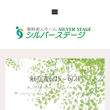
コ
ン
テ
ン
ツ
へ
ス
キ
ッ
プ
献立表6/15～6/21
SILSTAFF0928
2025年6月14日
/
/
お知らせ
その他（デイサービス）
その他（有料老人ホー
/
/
ム）
デイサービス
ホーム