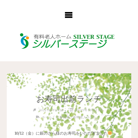
コ
ン
テ
ン
ツ
へ
ス
キ
ッ
プ
お寿司出前ランチ
SILSTAFF0928
2025年10月21日
/
ホーム
行事風景（有料老人ホーム）
10/12（金）に銀のさら様のお寿司をいただきました