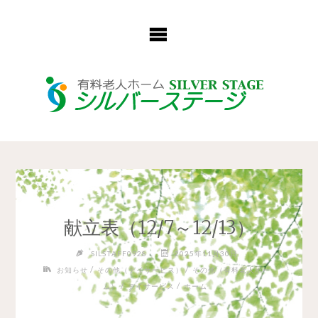
コ
ン
テ
ン
ツ
へ
ス
キ
ッ
プ
献立表（12/7～12/13）
SILSTAFF0928
2025年11月30日
/
/
お知らせ
その他（デイサービス）
その他（有料老人ホー
/
/
ム）
デイサービス
ホーム