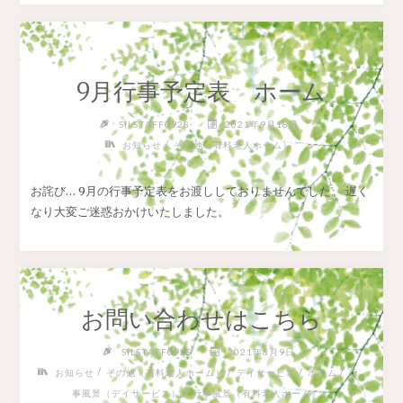
9月行事予定表 ホーム
SILSTAFF0928
2021年9月18日
/
お知らせ
その他（有料老人ホーム）
お詫び… 9月の行事予定表をお渡ししておりませんでした。 遅く
なり大変ご迷惑おかけいたしました。
お問い合わせはこちら
SILSTAFF0928
2021年8月9日
/
/
/
/
お知らせ
その他（有料老人ホーム）
デイサービス
ホーム
行
/
事風景（デイサービス）
行事風景（有料老人ホーム）