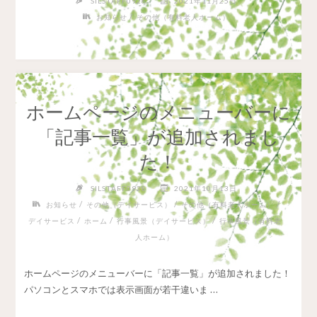
SILSTAFF0928
2021年11月25日
/
お知らせ
その他（有料老人ホーム）
ホームページのメニューバーに
「記事一覧」が追加されまし
た！
SILSTAFF0928
2021年10月13日
/
/
/
お知らせ
その他（デイサービス）
その他（有料老人ホーム）
/
/
/
デイサービス
ホーム
行事風景（デイサービス）
行事風景（有料老
人ホーム）
ホームページのメニューバーに「記事一覧」が追加されました！
パソコンとスマホでは表示画面が若干違いま …