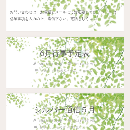
お問い合わせは お電話とメールにて対応致します。 メールは
必須事項を入力の上、送信下さい。電話もしく …
6月行事予定表
SILSTAFF0928
2021年6月9日
/
その他（有料老人ホーム）
ホーム
シルバー通信５月
SILSTAFF0928
2021年6月9日
/
お知らせ
その他（有料老人ホーム）