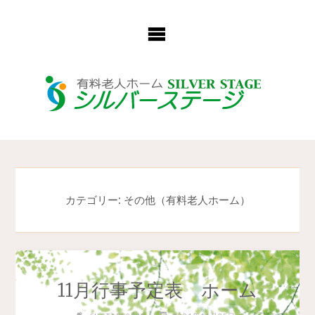
コ
ン
テ
ン
ツ
へ
ス
キ
ッ
プ
カテゴリー:
その他（有料老人ホーム）
11月行事予定表 ホーム