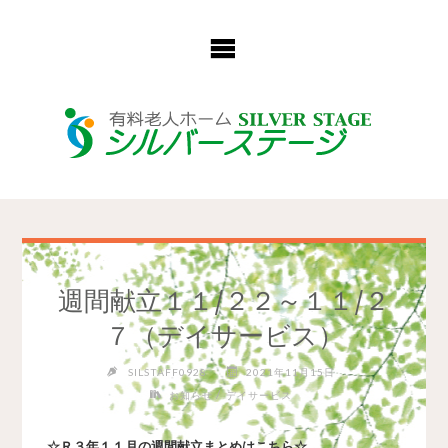
コ
ン
テ
ン
ツ
へ
ス
キ
ッ
プ
週間献立１１/２２～１１/２
７（デイサービス）
SILSTAFF0928
2021年11月15日
/
お知らせ
デイサービス
☆Ｒ３年１１月の週間献立まとめはこちら☆