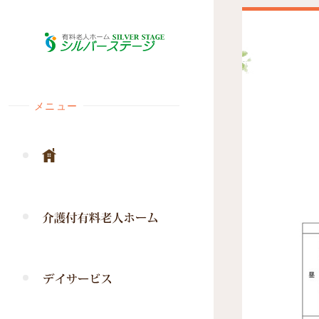
コ
ン
テ
ン
ツ
メニュー
へ
ス
キ
ッ
プ