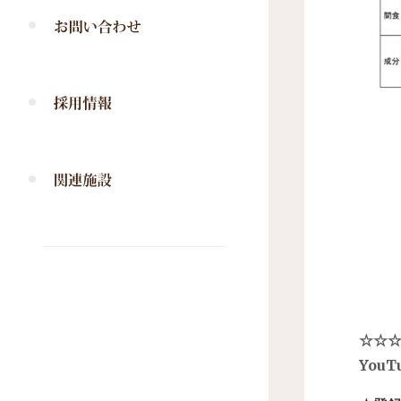
☆☆
You