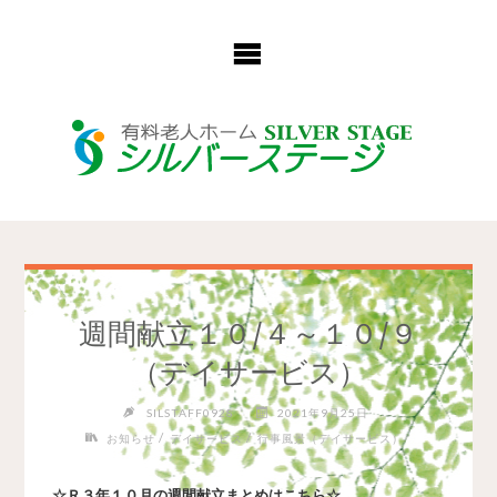
コ
ン
テ
ン
ツ
へ
ス
キ
ッ
プ
週間献立１０/４～１０/９
（デイサービス）
SILSTAFF0928
2021年9月25日
/
/
お知らせ
デイサービス
行事風景（デイサービス）
☆Ｒ３年１０月の週間献立まとめはこちら☆